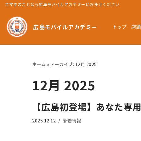
スマホのことなら広島モバイルアカデミーにお任せください
コ
ン
広島モバイルアカデミー
トップ
店舗
テ
ン
ツ
へ
ホーム
»
アーカイブ: 12月 2025
ス
キ
12月 2025
ッ
プ
【広島初登場】あなた専
2025.12.12
新着情報