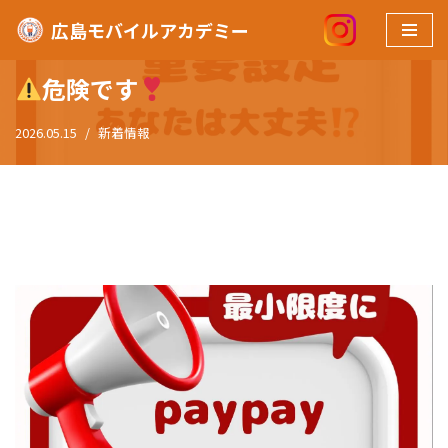
広島モバイルアカデミー
ホーム
»
危険です
コ
ン
危険です
テ
ン
2026.05.15
新着情報
ツ
へ
ス
キ
ッ
プ