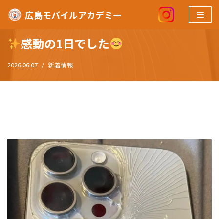
広島モバイルアカデミー
ホーム
»
感動の1日でした
コ
ン
感動の1日でした
テ
ン
2026.06.07
新着情報
ツ
へ
ス
キ
ッ
プ